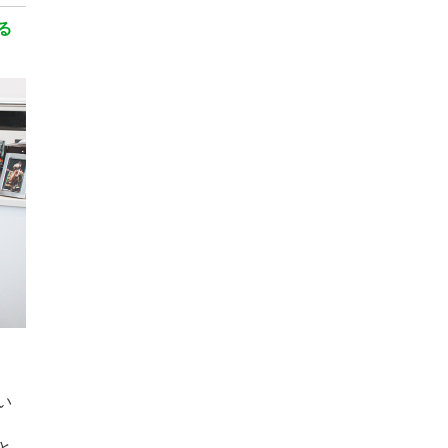
る
い
と