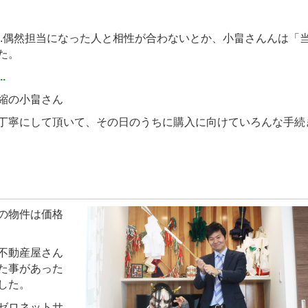
..偶然担当になった人と相性が合わないとか、小畠さんんは「
た。
.
縮の小畠さん
丁寧にして頂いて、その日のうちに購入に向けていろんな手続
の物件は価格
不動産屋さん
た事があった
した。
ゼロネットサ