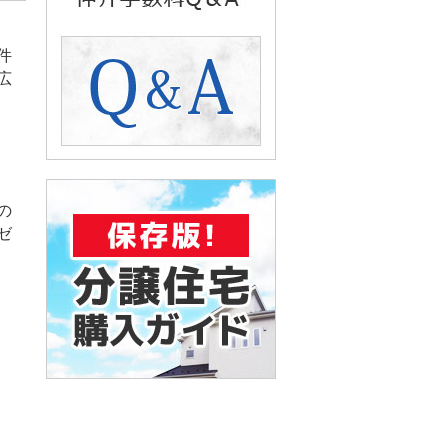
件
広
の
ゼ