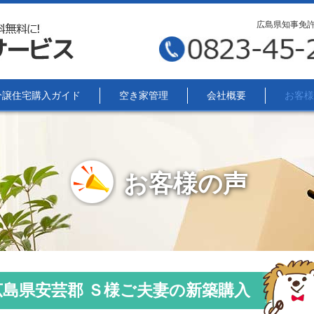
広島県知事免許(
分譲住宅購入ガイド
空き家管理
会社概要
お客様
お客様の声
島県安芸郡 Ｓ様ご夫妻の新築購入