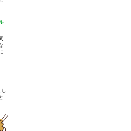
ル
問
な
に
まし
と